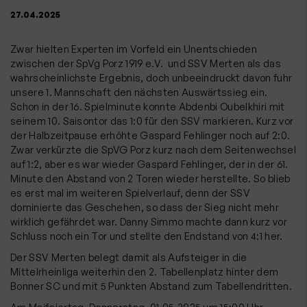
27.04.2025
Zwar hielten Experten im Vorfeld ein Unentschieden
zwischen der SpVg Porz 1919 e.V. und SSV Merten als das
wahrscheinlichste Ergebnis, doch unbeeindruckt davon fuhr
unsere 1. Mannschaft den nächsten Auswärtssieg ein.
Schon in der 16. Spielminute konnte Abdenbi Oubelkhiri mit
seinem 10. Saisontor das 1:0 für den SSV markieren. Kurz vor
der Halbzeitpause erhöhte Gaspard Fehlinger noch auf 2:0.
Zwar verkürzte die SpVG Porz kurz nach dem Seitenwechsel
auf 1:2, aber es war wieder Gaspard Fehlinger, der in der 61.
Minute den Abstand von 2 Toren wieder herstellte. So blieb
es erst mal im weiteren Spielverlauf, denn der SSV
dominierte das Geschehen, so dass der Sieg nicht mehr
wirklich gefährdet war. Danny Simmo machte dann kurz vor
Schluss noch ein Tor und stellte den Endstand von 4:1 her.
Der SSV Merten belegt damit als Aufsteiger in die
Mittelrheinliga weiterhin den 2. Tabellenplatz hinter dem
Bonner SC und mit 5 Punkten Abstand zum Tabellendritten.
Am Maifeiertag, Donnerstag, 01.05.2025 um 15:00 Uhr