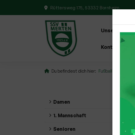
Rüttersweg 175, 53332 Bornheim
Unser Verein
Kontakt
Du befindest dich hier:
Fußball
Junior
U
Damen
1. Mannschaft
Senioren