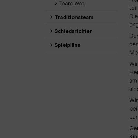
Team-Wear
tei
Die
Traditionsteam
eng
Schiedsrichter
Der
den
Spielpläne
Mer
Wir
Her
am 
sin
Wir
bei
Jun
Gem
Kin