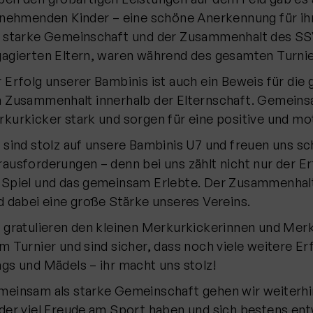
lnehmenden Kinder – eine schöne Anerkennung für ih
 starke Gemeinschaft und der Zusammenhalt des SSV
agierten Eltern, waren während des gesamten Turnie
 Erfolg unserer Bambinis ist auch ein Beweis für di
 Zusammenhalt innerhalb der Elternschaft. Gemein
kurkicker stark und sorgen für eine positive und m
 sind stolz auf unsere Bambinis U7 und freuen uns sc
ausforderungen – denn bei uns zählt nicht nur der Er
Spiel und das gemeinsam Erlebte. Der Zusammenhalt 
d dabei eine große Stärke unseres Vereins.
 gratulieren den kleinen Merkurkickerinnen und Merku
m Turnier und sind sicher, dass noch viele weitere Er
gs und Mädels – ihr macht uns stolz!
einsam als starke Gemeinschaft gehen wir weiterhin
der viel Freude am Sport haben und sich bestens en