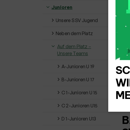
Junioren
T
Unsere SSV Jugend
Sp
Neben dem Platz
Auf dem Platz –
Unsere Teams
A-Junioren U 19
SC
WI
B-Junioren U 17
ME
E
C 1-Junioren U 15
T
C 2-Junioren U15
B
D 1-Junioren U13