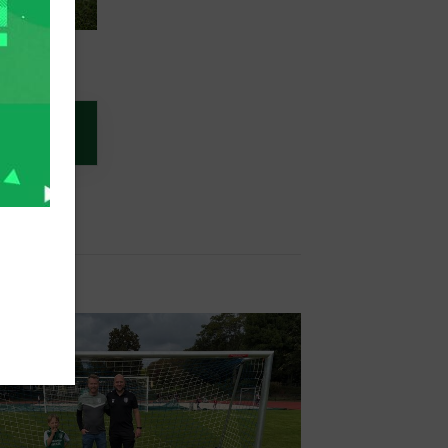
er/-in
ainer/-in