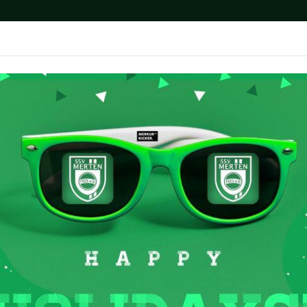
News
Fußball
Breitensport
Medien
P
en
Auf dem Platz – Unsere Teams
G-Junioren U7
NSERE G-JUNIOREN U7 -