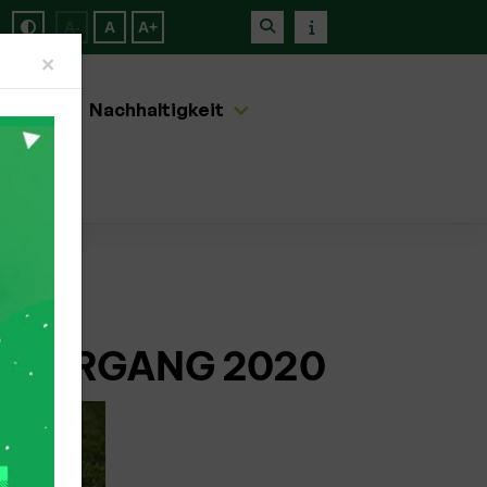
A-
A
A+
Close
×
artner
Nachhaltigkeit
 JAHRGANG 2020