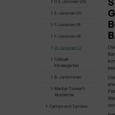
S
D 2-Junioren U13
G
E-Junioren U11
B
F-Junioren U9
B
F-Junioren U8
Die
G-Junioren U7
Bam
Fußball-
kon
Kindergarten
bew
B-Juniorinnen
Das
ste
MerKur-Torwart-
Pla
Akademie
Wer
vor
Camps und Turniere
Neb