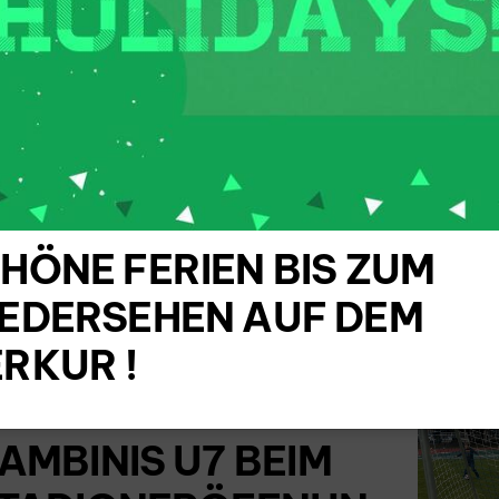
eam und
Training
Train
iel
Zu Training
Zu Tr
Zu Team und
Spiel
HÖNE FERIEN BIS ZUM
EDERSEHEN AUF DEM
RKUR !
RFOLGREICHE
EILNAHME DER
AMBINIS U7 BEIM