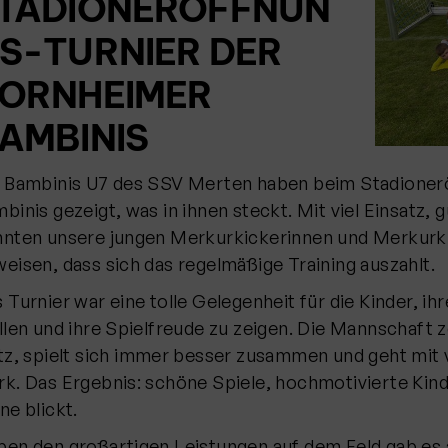
TADIONERÖFFNUN
S-TURNIER DER
ORNHEIMER
AMBINIS
 Bambinis U7 des SSV Merten haben beim Stadioner
binis gezeigt, was in ihnen steckt. Mit viel Einsatz,
nten unsere jungen Merkurkickerinnen und Merkurk
eisen, dass sich das regelmäßige Training auszahlt.
 Turnier war eine tolle Gelegenheit für die Kinder, ih
llen und ihre Spielfreude zu zeigen. Die Mannschaft 
tz, spielt sich immer besser zusammen und geht mit
k. Das Ergebnis: schöne Spiele, hochmotivierte Kind
ne blickt.
en den großartigen Leistungen auf dem Feld gab es a