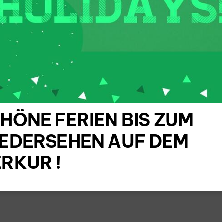
sterschaftsbetrieb.
onderheit: Es gibt eine Kooperation mit
 SSV Walberberg (einige Spieler spielen
 Zweitspielrecht beim SSV Merten in
ser Mannschaft).
HÖNE FERIEN BIS ZUM
EDERSEHEN AUF DEM
RKUR !