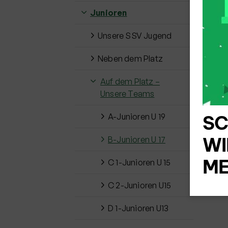
Mei
Junioren
Unsere SSV Jugend
Bes
Neben dem Platz
dem
per
Auf dem Platz –
die
Unsere Teams
A-Junioren U 19
SC
WI
B-Junioren U 17
ME
C 1-Junioren U 15
C 2-Junioren U15
D 1-Junioren U13