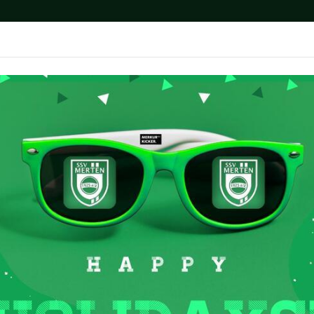
News
Fußball
Breitensport
Medien
P
en
Auf dem Platz – Unsere Teams
B-Junioren U 17
Team un
-JUNIOREN U17
ielbetrieb
ere B-Junioren U 17 spielen in der
son 2026/2027 im