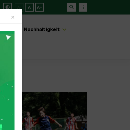
A-
A
A+
Close
×
artner
Nachhaltigkeit
d Spiel