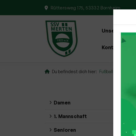
Rüttersweg 175, 53332 Bornheim
Unser Verein
Kontakt
Du befindest dich hier:
Fußball
Junior
B
Damen
Sp
1. Mannschaft
Uns
Senioren
Sai