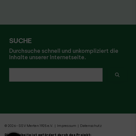
SUCHE
Durchsuche schnell und unkompliziert die
Inhalte unserer Internetseite.
Ich suche nach ...
© 2026 - SSV Merten 1925 e.V. |
Impressum
|
Datenschutz
Diese Website ist gefördert durch das Projekt: