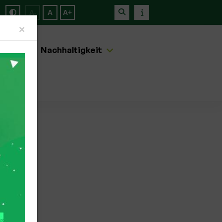
A-
A
A+
Close
×
artner
Nachhaltigkeit