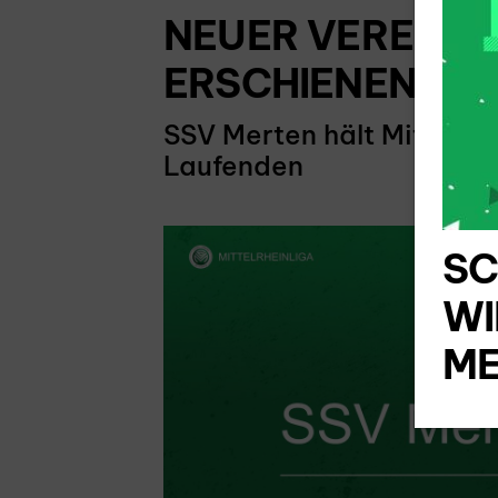
NEUER VEREINS
ERSCHIENEN
SSV Merten hält Mitglied
Laufenden
SC
WI
ME