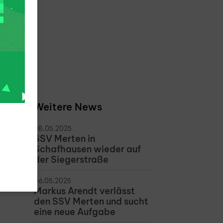
Weitere News
08.05.2025
SSV Merten in
Schafhausen wieder auf
der Siegerstraße
06.05.2025
Markus Arendt verlässt
den SSV Merten und sucht
eine neue Aufgabe