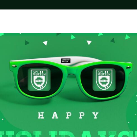
News
Fußball
Breitensport
Medien
P
ereins-Newsletter erschienen