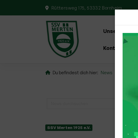
Rüttersweg 175, 53332 Bornheim
Unser Verein
Kontakt
Du befindest dich hier:
News
Neuer V
SSV Merten 1925 e.V.