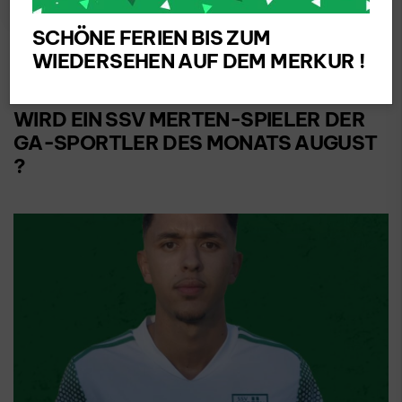
SCHÖNE FERIEN BIS ZUM
WIEDERSEHEN AUF DEM MERKUR !
SSV Merten 1925 e.V.
WIRD EIN SSV MERTEN-SPIELER DER
GA-SPORTLER DES MONATS AUGUST
?