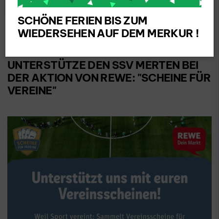
SCHÖNE FERIEN BIS ZUM
WIEDERSEHEN AUF DEM MERKUR !
SSV Merten 1925 e.V.
UNTERSTÜTZE DEN SSV MERTEN BEI
DER AKTION VON REWE: "SCHEINE FÜR
VEREINE"